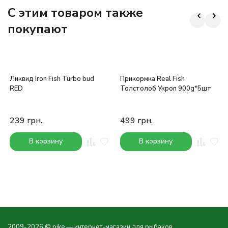
C этим товаром также
покупают
Ликвид Iron Fish Turbo bud
Прикормка Real Fish
RED
Толстолоб Укроп 900g*5шт
239
грн.
499
грн.
В корзину
В корзину
2009-2026 © pike — интернет-магазин для рыбаков