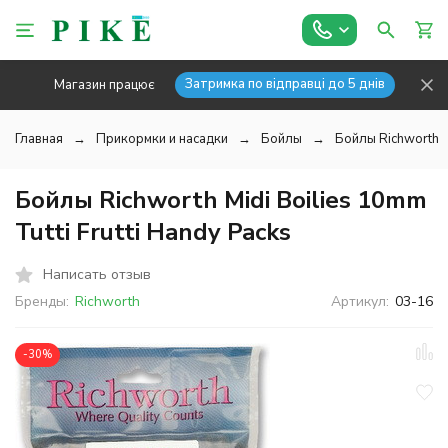
Затримка по відправці до 5 днів
Магазин працює
Главная
Прикормки и насадки
Бойлы
Бойлы Richworth
Бойлы Richworth Midi Boilies 10mm
Tutti Frutti Handy Packs
Написать отзыв
Бренды:
Richworth
Артикул:
03-16
-30%