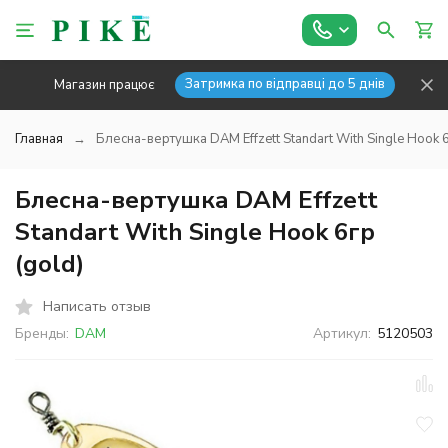
Затримка по відправці до 5 днів
Магазин працює
Главная
Блесна-вертушка DAM Effzett Standart With Single Hook 6
Блесна-вертушка DAM Effzett
Standart With Single Hook 6гр
(gold)
Написать отзыв
Бренды:
DAM
Артикул:
5120503