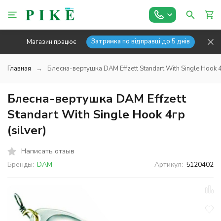
Затримка по відправці до 5 днів
Магазин працює
Главная
Блесна-вертушка DAM Effzett Standart With Single Hook 4г
Блесна-вертушка DAM Effzett
Standart With Single Hook 4гр
(silver)
Написать отзыв
Бренды:
DAM
Артикул:
5120402