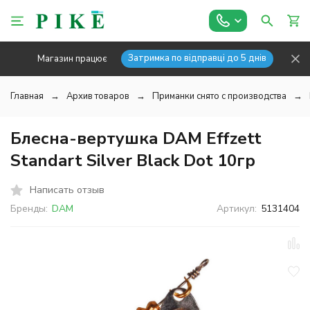
Затримка по відправці до 5 днів
Магазин працює
Главная
Архив товаров
Приманки снято с производства
Блесна-вертушка DAM Effzett
Standart Silver Black Dot 10гр
Написать отзыв
Бренды:
DAM
Артикул:
5131404