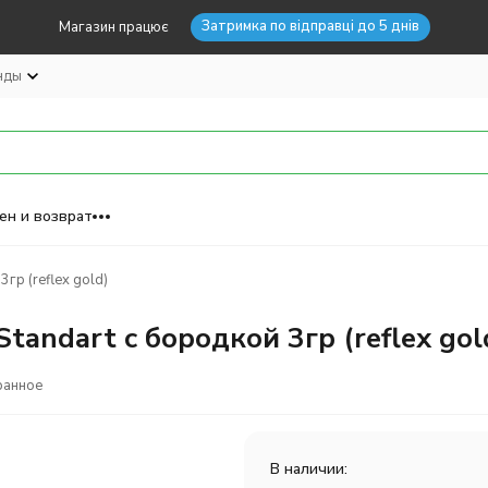
Затримка по відправці до 5 днів
Магазин працює
нды
ен и возврат
гр (reflex gold)
tandart с бородкой 3гр (reflex gol
ранное
В наличии: