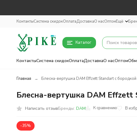
Контакты
Система скидок
Оплата
Доставка
О нас
Оптом
Ещё
Бре
Каталог
Контакты
Система скидок
Оплата
Доставка
О нас
Оптом
Обм
Главная
Блесна-вертушка DAM Effzett Standart с бородкой 3
Блесна-вертушка DAM Effzett S
К сравнению
Написать отзыв
В изб
Бренды:
DAM
-35%