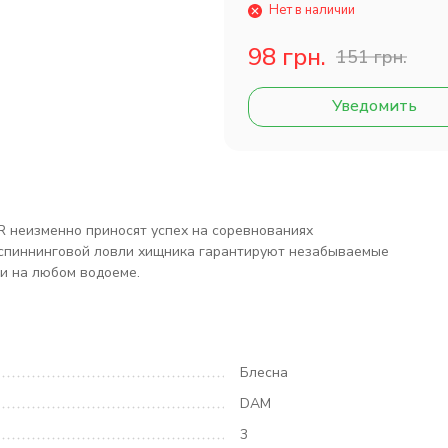
Нет в наличии
98 грн.
151 грн.
Уведомить
еизменно приносят успех на соревнованиях
спиннинговой ловли хищника гарантируют незабываемые
ки на любом водоеме.
Блесна
DAM
3