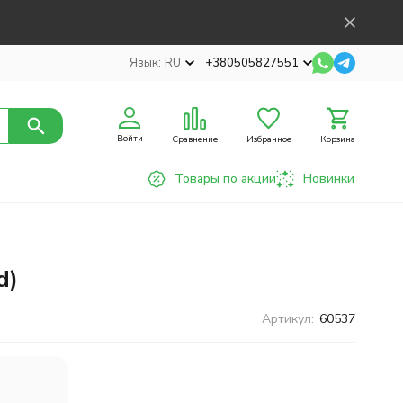
Язык:
RU
+380505827551
Войти
Сравнение
Избранное
Корзина
Товары по акции
Новинки
d)
Артикул:
60537