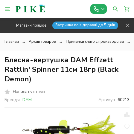
Затримка по відправці до 5 днів
Магазин працює
Главная
Архив товаров
Приманки снято с производства
Блесна-вертушка DAM Effzett
Rattlin' Spinner 11см 18гр (Black
Demon)
Написать отзыв
Бренды:
DAM
Артикул:
60213