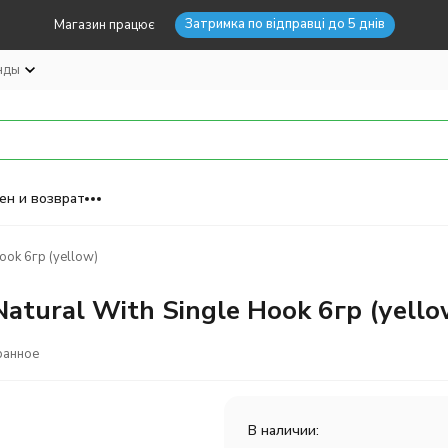
Затримка по відправці до 5 днів
Магазин працює
нды
ен и возврат
ook 6гр (yellow)
atural With Single Hook 6гр (yello
ранное
В наличии: