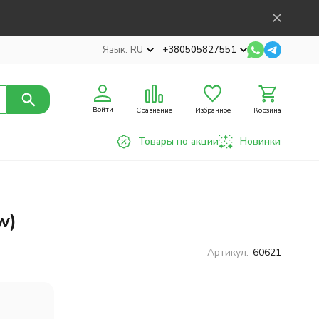
Язык:
RU
+380505827551
Войти
Сравнение
Избранное
Корзина
Товары по акции
Новинки
w)
Артикул:
60621