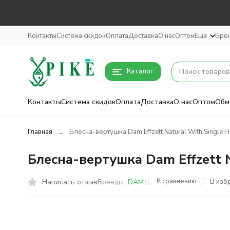
Контакты
Система скидок
Оплата
Доставка
О нас
Оптом
Ещё
Бре
Каталог
Контакты
Система скидок
Оплата
Доставка
О нас
Оптом
Обм
Главная
Блесна-вертушка Dam Effzett Natural With Single H
Блесна-вертушка Dam Effzett N
К сравнению
Написать отзыв
В изб
Бренды:
DAM