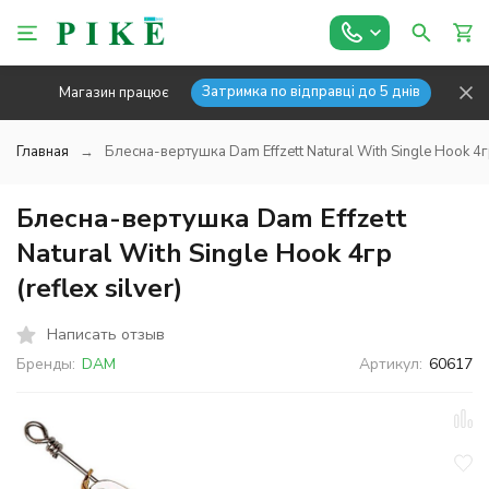
Затримка по відправці до 5 днів
Магазин працює
Главная
Блесна-вертушка Dam Effzett Natural With Single Hook 4гр 
Блесна-вертушка Dam Effzett
Natural With Single Hook 4гр
(reflex silver)
Написать отзыв
Бренды:
DAM
Артикул:
60617