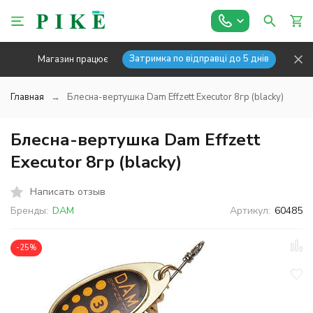
Затримка по відправці до 5 днів
Магазин працює
Главная
Блесна-вертушка Dam Effzett Executor 8гр (blacky)
Блесна-вертушка Dam Effzett
Executor 8гр (blacky)
Написать отзыв
Бренды:
DAM
Артикул:
60485
-25%