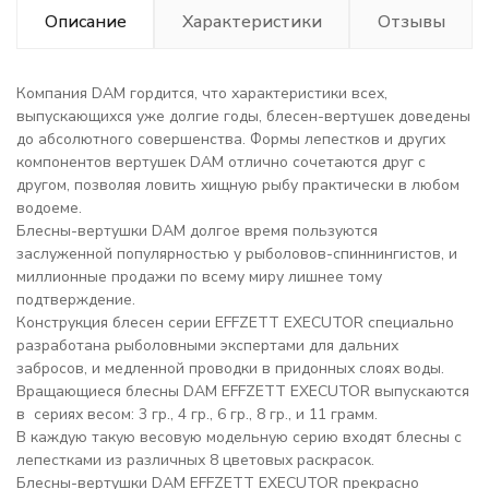
Описание
Характеристики
Отзывы
Компания DAM гордится, что характеристики всех,
выпускающихся уже долгие годы, блесен-вертушек доведены
до абсолютного совершенства. Формы лепестков и других
компонентов вертушек DAM отлично сочетаются друг с
другом, позволяя ловить хищную рыбу практически в любом
водоеме.
Блесны-вертушки DAM долгое время пользуются
заслуженной популярностью у рыболовов-спиннингистов, и
миллионные продажи по всему миру лишнее тому
подтверждение.
Конструкция блесен серии EFFZETT EXECUTOR специально
разработана рыболовными экспертами для дальних
забросов, и медленной проводки в придонных слоях воды.
Вращающиеся блесны DAM EFFZETT EXECUTOR выпускаются
в сериях весом: 3 гр., 4 гр., 6 гр., 8 гр., и 11 грамм.
В каждую такую весовую модельную серию входят блесны с
лепестками из различных 8 цветовых раскрасок.
Блесны-вертушки DAM EFFZETT EXECUTOR прекрасно