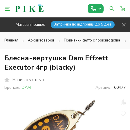
Затримка по відправці до 5 днів
Магазин працює
Главная
Архив товаров
Приманки снято с производства
Блесна-вертушка Dam Effzett
Executor 4гр (blacky)
Написать отзыв
Бренды:
DAM
Артикул:
60477