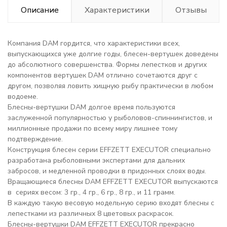
Описание
Характеристики
Отзывы
Компания DAM гордится, что характеристики всех,
выпускающихся уже долгие годы, блесен-вертушек доведены
до абсолютного совершенства. Формы лепестков и других
компонентов вертушек DAM отлично сочетаются друг с
другом, позволяя ловить хищную рыбу практически в любом
водоеме.
Блесны-вертушки DAM долгое время пользуются
заслуженной популярностью у рыболовов-спиннингистов, и
миллионные продажи по всему миру лишнее тому
подтверждение.
Конструкция блесен серии EFFZETT EXECUTOR специально
разработана рыболовными экспертами для дальних
забросов, и медленной проводки в придонных слоях воды.
Вращающиеся блесны DAM EFFZETT EXECUTOR выпускаются
в сериях весом: 3 гр., 4 гр., 6 гр., 8 гр., и 11 грамм.
В каждую такую весовую модельную серию входят блесны с
лепестками из различных 8 цветовых раскрасок.
Блесны-вертушки DAM EFFZETT EXECUTOR прекрасно