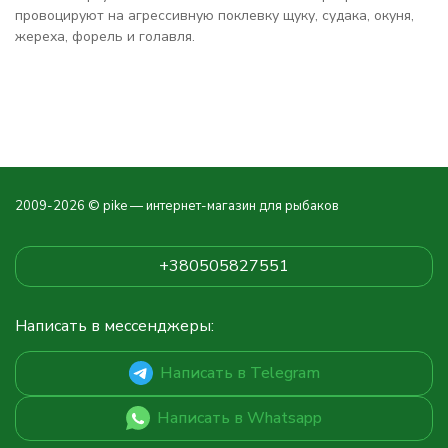
провоцируют на агрессивную поклевку щуку, судака, окуня,
жереха, форель и голавля.
2009-2026 © pike — интернет-магазин для рыбаков
+380505827551
Написать в мессенджеры:
Написать в Telegram
Написать в Whatsapp