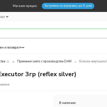
Затримка по відправці до 5 днів
Магазин працює
нды
ен и возврат
ства
Приманки снято с производства DAM
Блесна-вертушка Dam
ecutor 3гр (reflex silver)
ранное
В наличии: