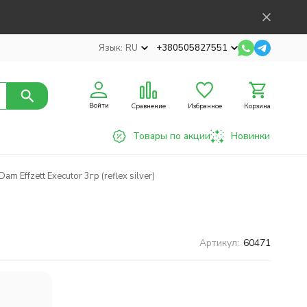
Язык:
RU
+380505827551
Войти
Сравнение
Избранное
Корзина
Товары по акции
Новинки
 Effzett Executor 3гр (reflex silver)
Артикул:
60471