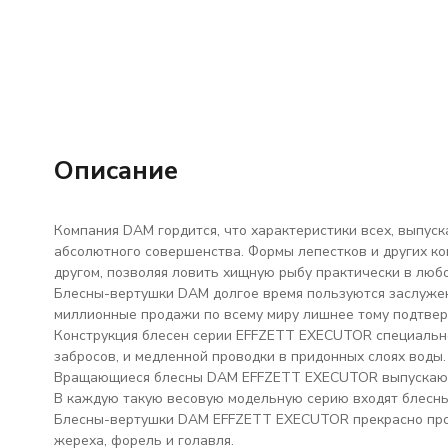
Описание
Компания DAM гордится, что характеристики всех, выпус
абсолютного совершенства. Формы лепестков и других к
другом, позволяя ловить хищную рыбу практически в люб
Блесны-вертушки DAM долгое время пользуются заслужен
миллионные продажи по всему миру лишнее тому подтве
Конструкция блесен серии EFFZETT EXECUTOR специальн
забросов, и медленной проводки в придонных слоях воды.
Вращающиеся блесны DAM EFFZETT EXECUTOR выпускаются в се
В каждую такую весовую модельную серию входят блесны 
Блесны-вертушки DAM EFFZETT EXECUTOR прекрасно прово
жереха, форель и голавля.