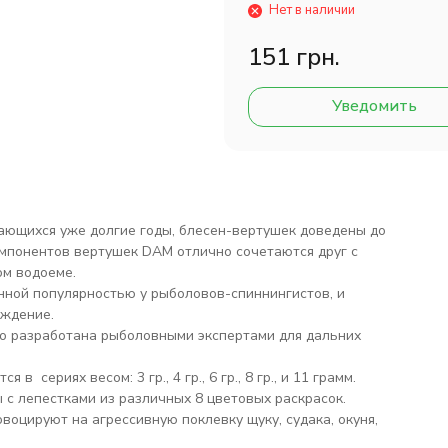
Нет в наличии
151 грн.
Уведомить
кающихся уже долгие годы, блесен-вертушек доведены до
омпонентов вертушек DAM отлично сочетаются друг с
ом водоеме.
ной популярностью у рыболовов-спиннингистов, и
рждение.
о разработана рыболовными экспертами для дальних
риях весом: 3 гр., 4 гр., 6 гр., 8 гр., и 11 грамм.
с лепестками из различных 8 цветовых раскрасок.
цируют на агрессивную поклевку щуку, судака, окуня,