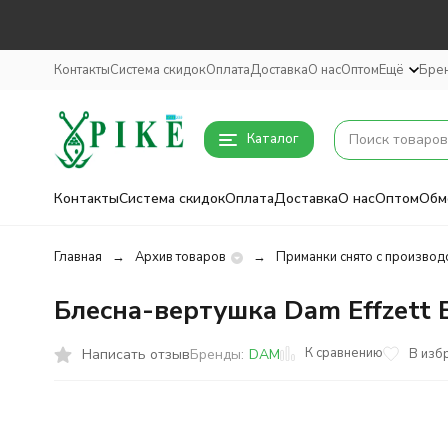
Контакты
Система скидок
Оплата
Доставка
О нас
Оптом
Ещё
Бре
Каталог
Контакты
Система скидок
Оплата
Доставка
О нас
Оптом
Обм
Главная
Архив товаров
Приманки снято с производ
Блесна-вертушка Dam Effzett Ex
К сравнению
Написать отзыв
В изб
Бренды:
DAM