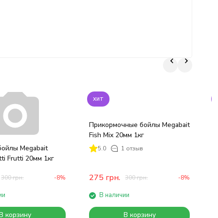
хит
Прикормочные бойлы Megabait
Fish Mix 20мм 1кг
П
S
ойлы Megabait
5.0
1 отзыв
ti Frutti 20мм 1кг
275
грн.
300
грн.
-8%
300
грн.
-8%
ии
В наличии
В корзину
В корзину