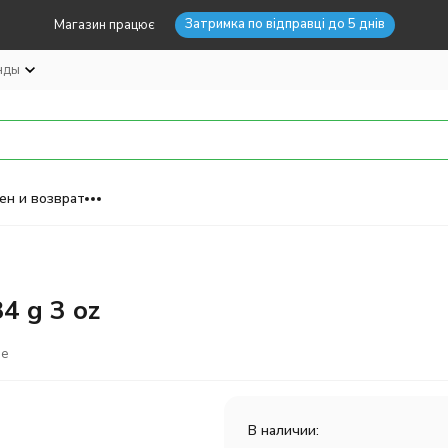
Затримка по відправці до 5 днів
Магазин працює
нды
ен и возврат
4 g 3 oz
ое
В наличии: