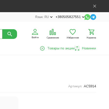
Язык:
RU
+380505827551
Войти
Сравнение
Избранное
Корзина
Товары по акции
Новинки
Артикул:
AC5914