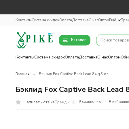
Контакты
Система скидок
Оплата
Доставка
О нас
Оптом
Ещё
Бре
Каталог
Контакты
Система скидок
Оплата
Доставка
О нас
Оптом
Обм
Главная
Бэклид Fox Captive Back Lead 84 g 3 oz
Бэклид Fox Captive Back Lead 8
К сравнению
Написать отзыв
В избранн
Бренды: