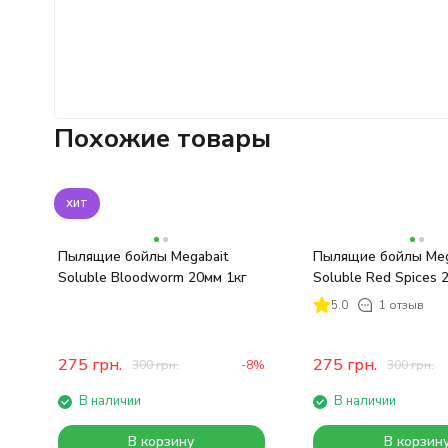
Похожие товары
хит
Пылящие бойлы Megabait
Пылящие бойлы Meg
Soluble Bloodworm 20мм 1кг
Soluble Red Spices 
5.0
1 отзыв
275
грн.
275
грн.
300
грн.
-8%
300
грн.
В наличии
В наличии
В корзину
В корзин