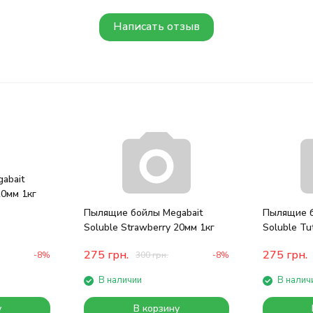
Написать отзыв
abait
20мм 1кг
Пылящие бойлы Megabait
Пылящие б
Soluble Strawberry 20мм 1кг
Soluble Tut
275
грн.
275
грн.
-8%
300
грн.
-8%
В наличии
В налич
у
В корзину