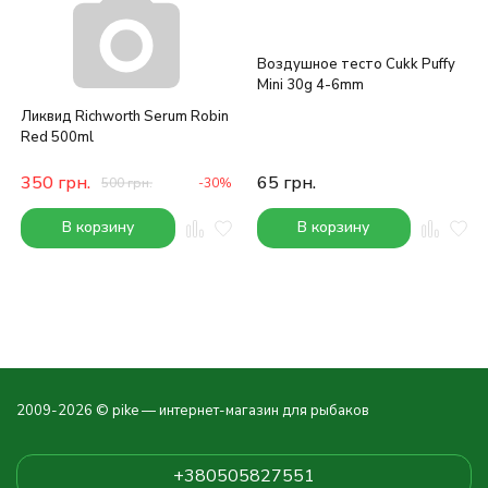
Воздушное тесто Cukk Puffy
Mini 30g 4-6mm
Ликвид Richworth Serum Robin
Red 500ml
350
грн.
65
грн.
500
грн.
-30%
В корзину
В корзину
2009-2026 © pike — интернет-магазин для рыбаков
+380505827551