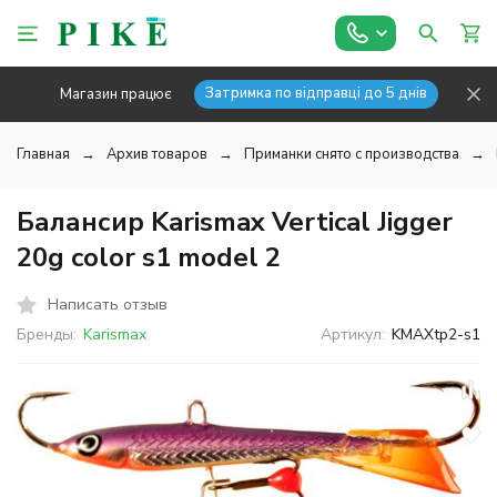
Затримка по відправці до 5 днів
Магазин працює
Главная
Архив товаров
Приманки снято с производства
Балансир Karismax Vertical Jigger
20g color s1 model 2
Написать отзыв
Бренды:
Karismax
Артикул:
KMAXtp2-s1