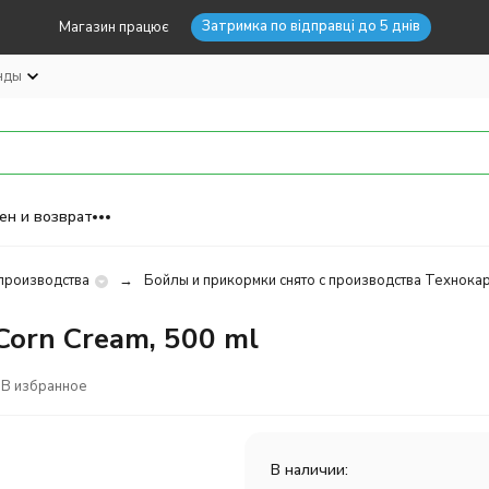
Затримка по відправці до 5 днів
Магазин працює
нды
ен и возврат
 производства
Бойлы и прикормки снято с производства Технока
Corn Cream, 500 ml
В избранное
В наличии: