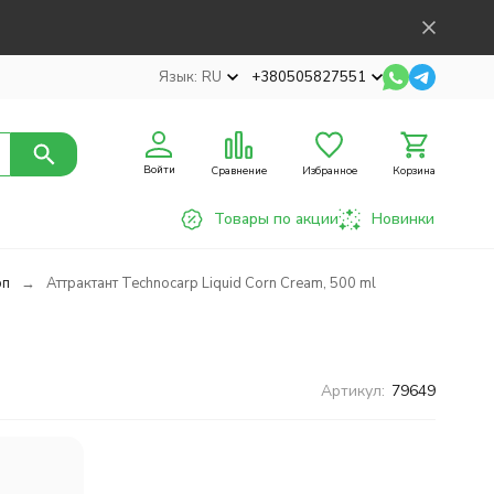
Язык:
RU
+380505827551
Войти
Сравнение
Избранное
Корзина
Товары по акции
Новинки
рп
Аттрактант Technocarp Liquid Corn Cream, 500 ml
Артикул:
79649