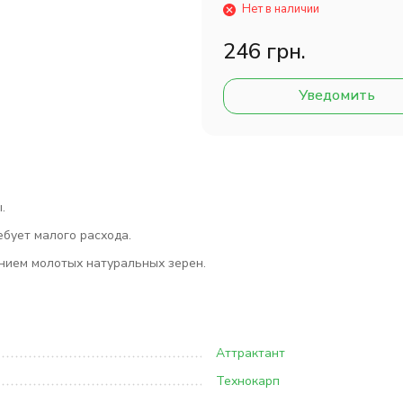
Нет в наличии
246 грн.
Уведомить
ы.
бует малого расхода.
нием молотых натуральных зерен.
Аттрактант
Технокарп