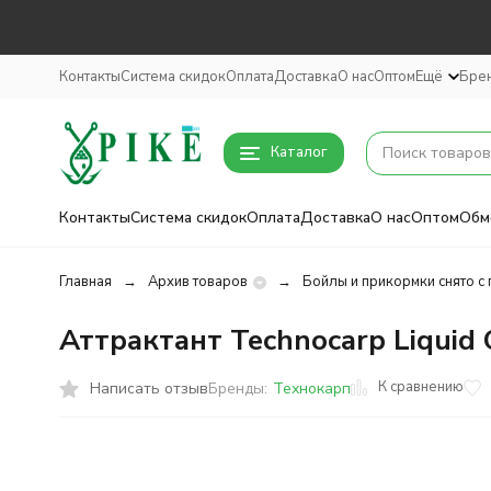
Контакты
Система скидок
Оплата
Доставка
О нас
Оптом
Ещё
Бре
Каталог
Контакты
Система скидок
Оплата
Доставка
О нас
Оптом
Обм
Главная
Архив товаров
Бойлы и прикормки снято с
Аттрактант Technocarp Liquid 
К сравнению
Написать отзыв
Бренды:
Технокарп