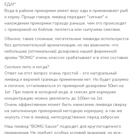
ЕДА!"
Вода в районе прикормки имеет вкус еды и приманивает рыб
к корму. Проще говоря, ликвид передает "сигнал" о
нахождении прикормки гораздо раньше, чем это происходит
с прикормкой из бойлов, пеллетса или сыпучими смесями.
Обычно, такие сложные, питательные ликвиды используются
без дополнительной ароматизации, но мы выяснили, что
небольшая (оптимальная) дозировка нашей фирменной
аромы "BOMG" очень классно срабатывает и в этих составах.
Сколько лить и когда?
Ответ на этот вопрос очень простой - это натуральный
ликвид и верхней границы применения нет. Но будет разумно
и логично, отталкиваться от примерной дозировки 50мл на
1кг. При ловле в холодной воде, в смесях для кормушек
концентрацию можно увеличить до 100мл на 1кг.
Очень эффективным может быть нанесение ликвида сверху
на заполненную прикормкой методную кормушку, а так же
окунуть стик в ликвид, непосредственно перед забросом.
Наш ликвид "BOMG Sause" подходит для круглогодичного
применения. Не требует особых условий хранения, но все-