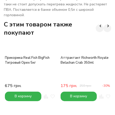
таки не стоит допускать перегрева жидкости. Не растеряет
ПВА. Поставляется в банке объемом 0,5л с широкой
горловиной.
C этим товаром также
покупают
Прикормка Real Fish BigFish
Аттрактант Richworth Royale
Тигровый Орех 5кг
Belachan Crab 350ml
675
грн.
175
грн.
250
грн.
-30%
В корзину
В корзину