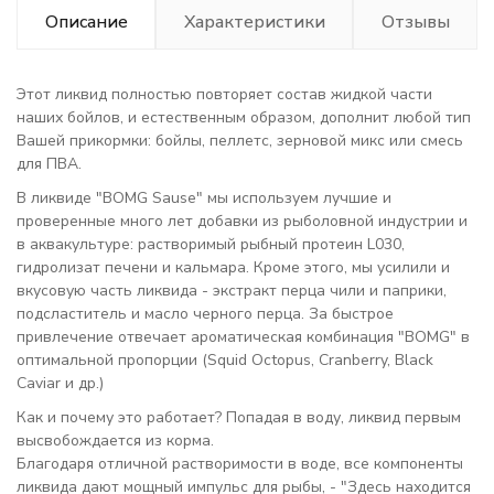
Описание
Характеристики
Отзывы
Этот ликвид полностью повторяет состав жидкой части
наших бойлов, и естественным образом, дополнит любой тип
Вашей прикормки: бойлы, пеллетс, зерновой микс или смесь
для ПВА.
В ликвиде "BOMG Sause" мы используем лучшие и
проверенные много лет добавки из рыболовной индустрии и
в аквакультуре: растворимый рыбный протеин L030,
гидролизат печени и кальмара. Кроме этого, мы усилили и
вкусовую часть ликвида - экстракт перца чили и паприки,
подсластитель и масло черного перца. За быстрое
привлечение отвечает ароматическая комбинация "BOMG" в
оптимальной пропорции (Squid Octopus, Cranberry, Black
Caviar и др.)
Как и почему это работает? Попадая в воду, ликвид первым
высвобождается из корма.
Благодаря отличной растворимости в воде, все компоненты
ликвида дают мощный импульс для рыбы, - "Здесь находится