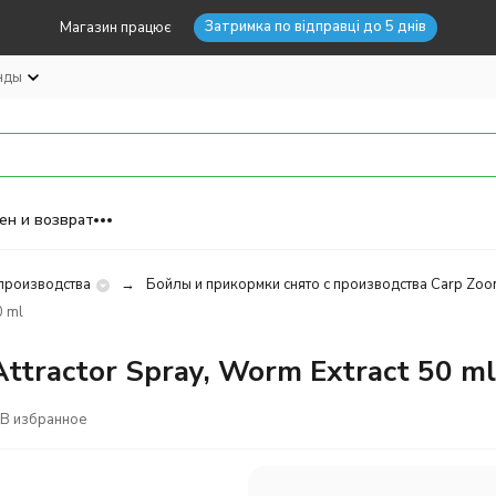
Затримка по відправці до 5 днів
Магазин працює
нды
ен и возврат
 производства
Бойлы и прикормки снято с производства Carp Zo
0 ml
tractor Spray, Worm Extract 50 ml
В избранное