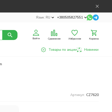
Язык:
RU
+380505827551
Войти
Сравнение
Избранное
Корзина
Товары по акции
Новинки
om
Артикул:
CZ7620