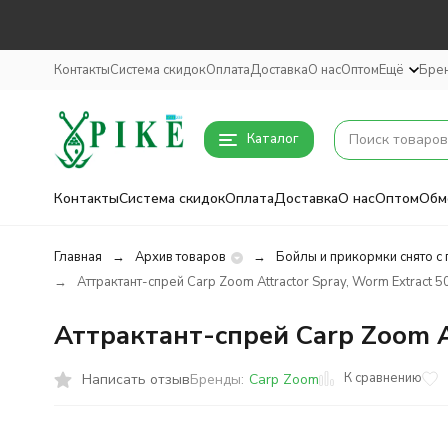
Контакты
Система скидок
Оплата
Доставка
О нас
Оптом
Ещё
Бре
Каталог
Контакты
Система скидок
Оплата
Доставка
О нас
Оптом
Обм
Главная
Архив товаров
Бойлы и прикормки снято с
Аттрактант-спрей Carp Zoom Attractor Spray, Worm Extract 5
Аттрактант-спрей Carp Zoom At
К сравнению
Написать отзыв
Бренды:
Carp Zoom