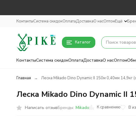
Контакты
Система скидок
Оплата
Доставка
О нас
Оптом
Ещё
Бре
Каталог
Контакты
Система скидок
Оплата
Доставка
О нас
Оптом
Обм
Главная
Леска Mikado Dino Dynamic II 150м 0,40мм 14,9кг (
Леска Mikado Dino Dynamic II 1
К сравнению
Написать отзыв
В и
Бренды:
Mikado