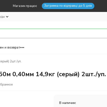
Затримка по відправці до 5 днів
Магазин працює
нды
ен и возврат
серый) 2шт./уп.
50м 0,40мм 14,9кг (серый) 2шт./уп.
збранное
В наличии: