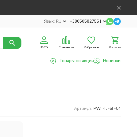
Язык:
RU
+380505827551
Войти
Сравнение
Избранное
Корзина
Товары по акции
Новинки
Артикул:
PWF-FJ-6F-04