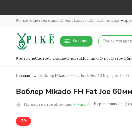
Контакты
Система скидок
Оплата
Доставка
О нас
Оптом
Ещё
Бре
Каталог
Контакты
Система скидок
Оплата
Доставка
О нас
Оптом
Обм
Главная
Воблер Mikado FH Fat Joe 60мм 13,5гр цвет-04 FL
Воблер Mikado FH Fat Joe 60мм
К сравнению
Написать отзыв
В и
Бренды:
Mikado
-7%