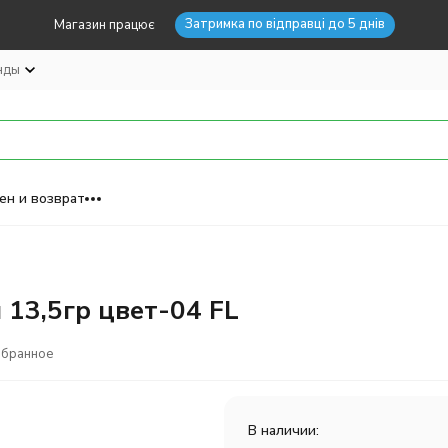
Затримка по відправці до 5 днів
Магазин працює
нды
ен и возврат
 13,5гр цвет-04 FL
збранное
В наличии: