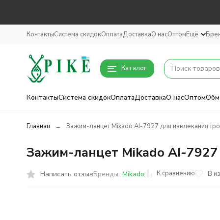
Контакты
Система скидок
Оплата
Доставка
О нас
Оптом
Ещё
Бре
Каталог
Контакты
Система скидок
Оплата
Доставка
О нас
Оптом
Обм
Главная
Зажим-ланцет Mikado AI-7927 для извлекания тро
Зажим-ланцет Mikado AI-7927
К сравнению
Написать отзыв
В и
Бренды:
Mikado