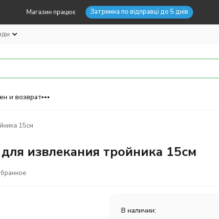
Затримка по відправці до 5 днів
Магазин працює
нды
ен и возврат
йника 15см
 для извлекания тройника 15см
збранное
В наличии: