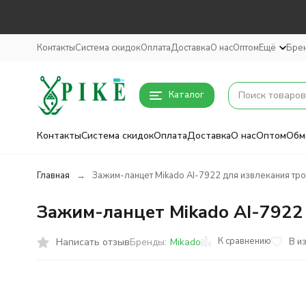
Контакты
Система скидок
Оплата
Доставка
О нас
Оптом
Ещё
Бре
Каталог
Контакты
Система скидок
Оплата
Доставка
О нас
Оптом
Обм
Главная
Зажим-ланцет Mikado AI-7922 для извлекания тро
Зажим-ланцет Mikado AI-7922
К сравнению
Написать отзыв
В и
Бренды:
Mikado