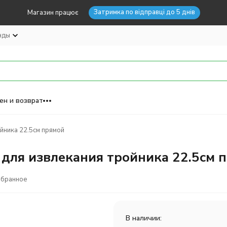
Затримка по відправці до 5 днів
Магазин працює
нды
ен и возврат
йника 22.5см прямой
 для извлекания тройника 22.5см 
збранное
В наличии: