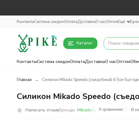
Контакты
Система скидок
Оплата
Доставка
О нас
Оптом
Ещё
Бре
Каталог
Контакты
Система скидок
Оплата
Доставка
О нас
Оптом
Обм
Главная
Силикон Mikado Speedo (съедобный) 6.5см 5шт (цв
Силикон Mikado Speedo (съедо
К сравнению
Написать отзыв
В и
Бренды:
Mikado