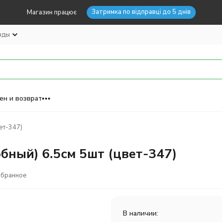
Затримка по відправці до 5 днів
Магазин працює
нды
ен и возврат
ет-347)
бный) 6.5см 5шт (цвет-347)
збранное
В наличии: