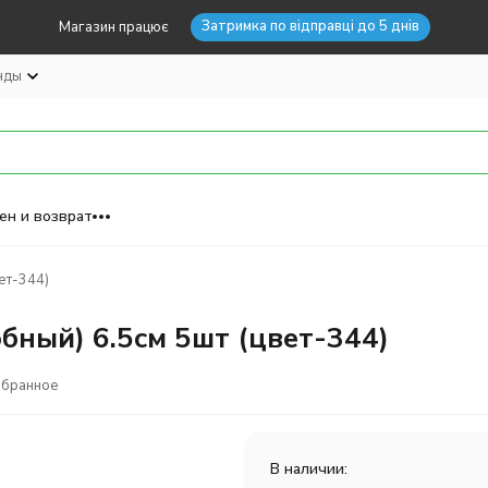
Затримка по відправці до 5 днів
Магазин працює
нды
ен и возврат
ет-344)
бный) 6.5см 5шт (цвет-344)
збранное
В наличии: