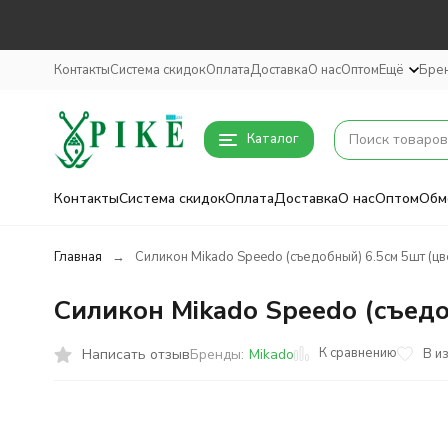
Контакты
Система скидок
Оплата
Доставка
О нас
Оптом
Ещё
Бре
Каталог
Контакты
Система скидок
Оплата
Доставка
О нас
Оптом
Обм
Главная
Силикон Mikado Speedo (съедобный) 6.5см 5шт (цв
Силикон Mikado Speedo (съедо
К сравнению
Написать отзыв
В и
Бренды:
Mikado