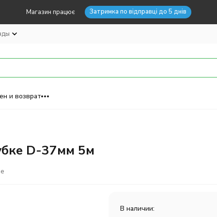
Затримка по відправці до 5 днів
Магазин працює
нды
ен и возврат
убке D-37мм 5м
ое
В наличии: