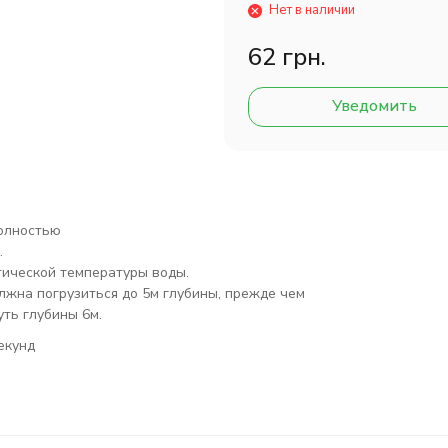
Нет в наличии
62 грн.
Уведомить
олностью
.
тической температуры воды.
должна погрузиться до 5м глубины, прежде чем
уть глубины 6м.
ек
унд