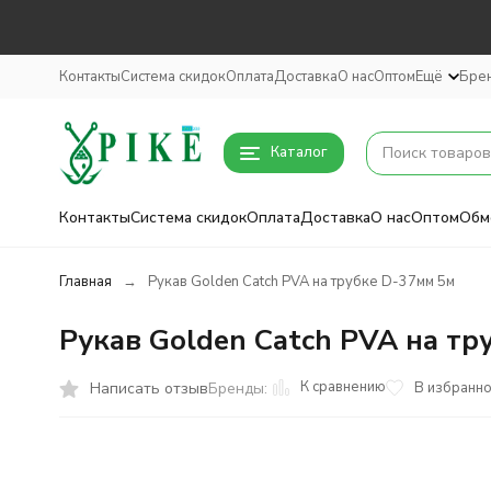
Контакты
Система скидок
Оплата
Доставка
О нас
Оптом
Ещё
Бре
Каталог
Контакты
Система скидок
Оплата
Доставка
О нас
Оптом
Обм
Главная
Рукав Golden Catch PVA на трубке D-37мм 5м
Рукав Golden Catch PVA на тр
К сравнению
Написать отзыв
В избранн
Бренды: