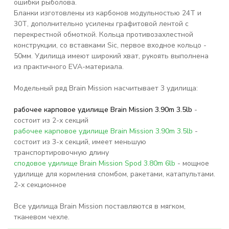
ошибки рыболова.
Бланки изготовлены из карбонов модульностью 24Т и
30Т, дополнительно усилены графитовой лентой с
перекрестной обмоткой. Кольца противозахлестной
конструкции, со вставками Sic, первое входное кольцо -
50мм. Удилища имеют широкий хват, рукоять выполнена
из практичного EVA-материала.
Модельный ряд Brain Mission насчитывает 3 удилища:
рабочее карповое удилище Brain Mission 3.90m 3.5lb
-
состоит из 2-х секций
рабочее карповое удилище Brain Mission 3.90m 3.5lb
-
состоит из 3-х секций, имеет меньшую
транспортировочную длину
сподовое удилище Brain Mission Spod 3.80m 6lb
- мощное
удилище для кормления спомбом, ракетами, катапультами.
2-х секционное
Все удилища
Brain Mission п
оставляются в мягком,
тканевом чехле.