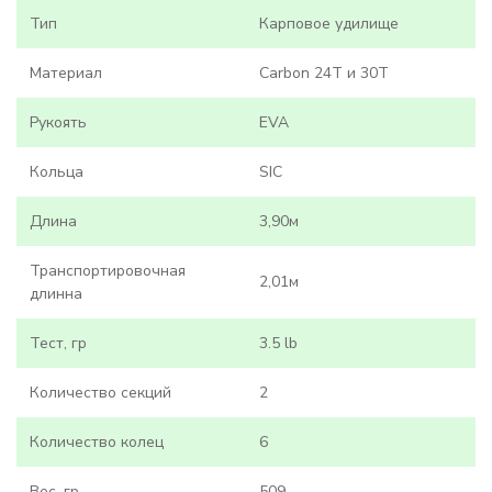
Тип
Карповое удилище
Материал
Carbon
24Т и
30Т
Рукоять
EVA
Кольца
SIC
Длина
3,90м
Транспортировочная
2,01м
длинна
Тест, гр
3.5 lb
Количество секций
2
Количество колец
6
Вес, гр
509